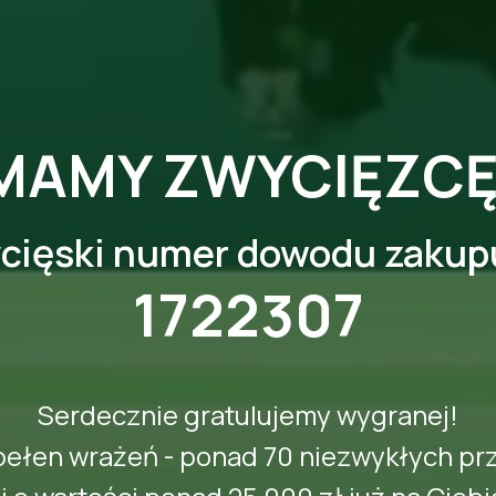
MAMY ZWYCIĘZCĘ
cięski numer dowodu zakupu
1722307
Serdecznie gratulujemy wygranej!
pełen wrażeń - ponad 70 niezwykłych pr