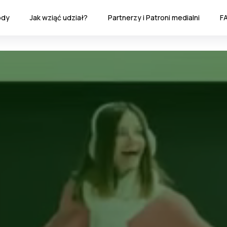
ody
Jak wziąć udział?
Partnerzy i Patroni medialni
F