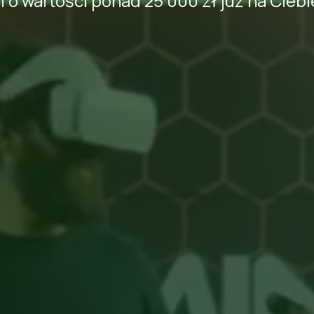
ji o wartości ponad 25 000 zł już na Cieb