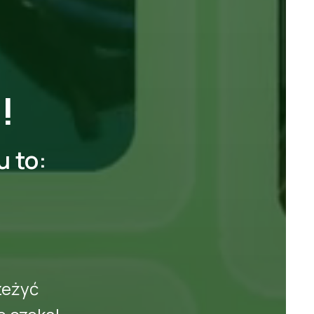
!
 to:
zeżyć